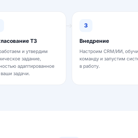
3
гласование ТЗ
Внедрение
работаем и утвердим
Настроим CRM/ИИ, обуч
ническое задание,
команду и запустим сис
ностью адаптированное
в работу.
 ваши задачи.