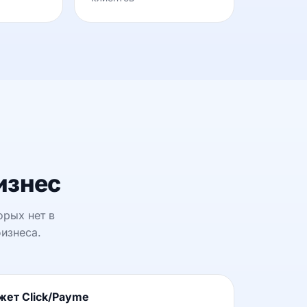
изнес
орых нет в
изнеса.
ет Click/Payme