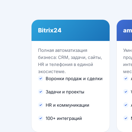
Bitrix24
am
Полная автоматизация
Умн
бизнеса: CRM, задачи, сайты,
про
HR и телефония в единой
инт
экосистеме.
мес
Воронки продаж и сделки
Задачи и проекты
HR и коммуникации
100+ интеграций