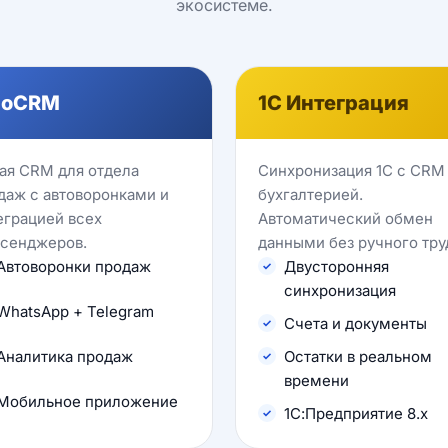
экосистеме.
oCRM
1C Интеграция
ая CRM для отдела
Синхронизация 1C с CRM
даж с автоворонками и
бухгалтерией.
еграцией всех
Автоматический обмен
сенджеров.
данными без ручного тру
Автоворонки продаж
Двусторонняя
синхронизация
WhatsApp + Telegram
Счета и документы
Аналитика продаж
Остатки в реальном
времени
Мобильное приложение
1С:Предприятие 8.x