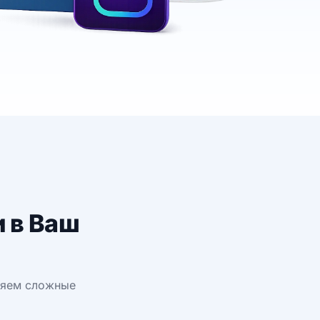
 в Ваш
дряем сложные