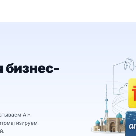
 бизнес-
батываем AI-
автоматизируем
й.