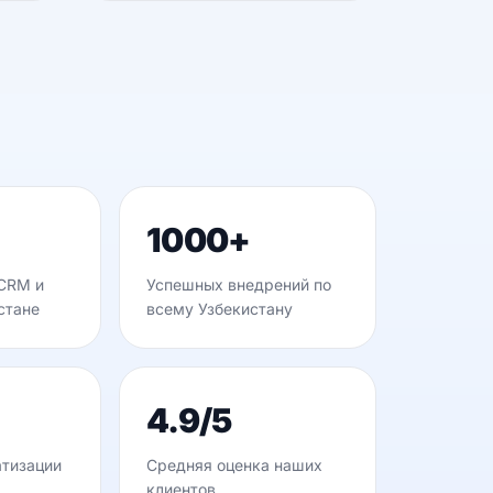
1000+
CRM и
Успешных внедрений по
истане
всему Узбекистану
4.9/5
атизации
Средняя оценка наших
клиентов